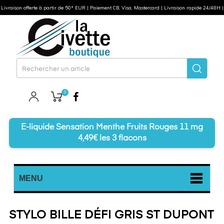
Livraison offerte à partir de 50* EUR | Paiement CB, Visa, Mastercard | Livraison rapide 24/48H |
0
Facebook
E-liquide Sensation Menthe Fruits Rouges 11 mg
4,49€ les 3 flacons
MENU
STYLO BILLE DÉFI GRIS ST DUPONT