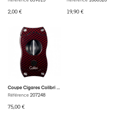
Référence
859013
Référence
1800320
2,00 €
19,90 €
Coupe Cigares Colibri V-
Cut Carbone
Référence
207248
75,00 €