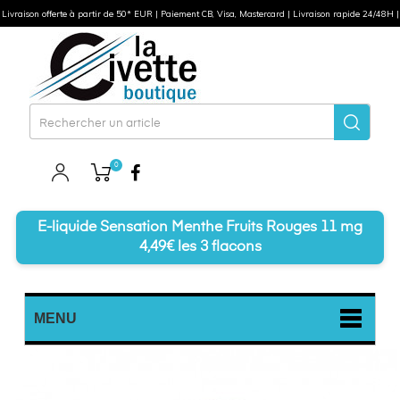
Livraison offerte à partir de 50* EUR | Paiement CB, Visa, Mastercard | Livraison rapide 24/48H |
0
Facebook
E-liquide Sensation Menthe Fruits Rouges 11 mg
4,49€ les 3 flacons
MENU