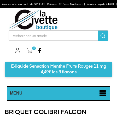
Livraison offerte à partir de 50* EUR | Paiement CB, Visa, Mastercard | Livraison rapide 24/48H |
0
Facebook
E-liquide Sensation Menthe Fruits Rouges 11 mg
4,49€ les 3 flacons
MENU
BRIQUET COLIBRI FALCON