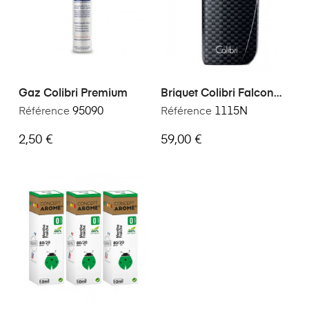
Gaz Colibri Premium
Briquet Colibri Falcon
Carbone
Référence
95090
Référence
1115N
2,50 €
59,00 €